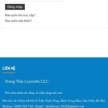
Đăng nhập
Bạn quên tên truy cập?
Bạn quên mật khẩu?
LIÊN HỆ
Trung Tâm Luyenthi CLC
Nơi ươm mầm tài năng và thắp sáng ước mơ
Địa chỉ :số 4 hẻm 44/64/10 Trần Thái Tông, Dịch Vọng Hậu, Cầu Giấy, Hà Nội.
Hotline : 0969 330 758 - Email :
thinhhoatn.2010@gmail.com