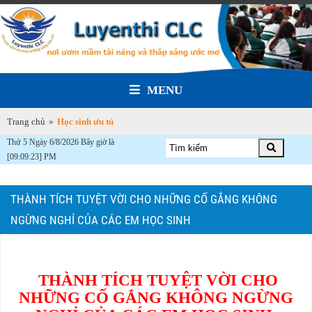
MENU
Trang chủ
»
Học sinh ưu tú
Thứ 5 Ngày 6/8/2026 Bây giờ là
[09:09:25] PM
THÀNH TÍCH TUYỆT VỜI CHO NHỮNG CỐ GẮNG KHÔNG
NGỪNG NGHỈ CỦA CÁC EM HỌC SINH
THÀNH TÍCH TUYỆT VỜI CHO
NHỮNG CỐ GẮNG KHÔNG NGỪNG