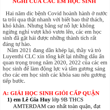
NGHỈ CỦA CÁC EM HỌC SINH
Hai năm dic bệnh Covid hoành hành ở nước
ta trôi qua thật nhanh với biết bao thử thách,
khó khăn. Nhưng bằng sự nỗ lực không
ngừng nghỉ vượt khó vươn lên, các em học
sinh đã gặt hái được những thành tích rất
đáng tự hào.
Năm 2021 đang dần khép lại, thầy và trò
Luyenthi CLC xin tổng kết lại những dấu ấn
quan trọng trong năm 2020, 2022 của các em
học sinh để làm động lực và tấm gương sáng
cho các em học sinh các khóa sau nêu gương
tiếp bước.
A: GIẢI HỌC SINH GIỎI CẤP QUẬN
1)
em Lê Gia Huy
lớp 9B THCS
AMTERDAM cao nhất toàn quận, đạt