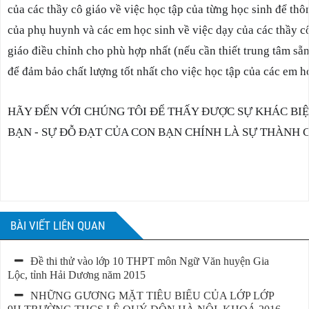
của các thầy cô giáo về việc học tập của từng học sinh để thô
của phụ huynh và các em học sinh về việc dạy của các thầy cô
giáo điều chỉnh cho phù hợp nhất (nếu cần thiết trung tâm sẵn
để đảm bảo chất lượng tốt nhất cho việc học tập của các em họ
HÃY ĐẾN VỚI CHÚNG TÔI ĐỂ THẤY ĐƯỢC SỰ KHÁC BIỆ
BẠN - SỰ ĐỖ ĐẠT CỦA CON BẠN CHÍNH LÀ SỰ THÀNH 
BÀI VIẾT LIÊN QUAN
Đề thi thử vào lớp 10 THPT môn Ngữ Văn huyện Gia
Lộc, tỉnh Hải Dương năm 2015
NHỮNG GƯƠNG MẶT TIÊU BIỂU CỦA LỚP LỚP