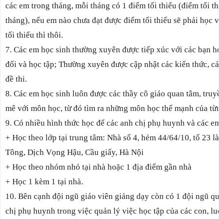
các em trong tháng, mỗi tháng có 1 điểm tối thiểu (điểm tối th
tháng), nếu em nào chưa đạt được điểm tối thiểu sẽ phải học và
tối thiểu thì thôi.
7. Các em học sinh thường xuyên được tiếp xúc với các bạn họ
đổi và học tập; Thường xuyên được cập nhật các kiến thức, các
đề thi.
8. Các em học sinh luôn được các thầy cô giáo quan tâm, truy
mê với môn học, từ đó tìm ra những môn học thế mạnh của từn
9. Có nhiều hình thức học để các anh chị phụ huynh và các em
+ Học theo lớp tại trung tâm: Nhà số 4, hẻm 44/64/10, tổ 23 
Tông, Dịch Vọng Hậu, Cầu giấy, Hà Nội
+ Học theo nhóm nhỏ tại nhà hoặc 1 địa điểm gần nhà
+ Học 1 kèm 1 tại nhà.
10. Bên cạnh đội ngũ giáo viên giảng dạy còn có 1 đội ngũ q
chị phụ huynh trong việc quản lý việc học tập của các con, lu