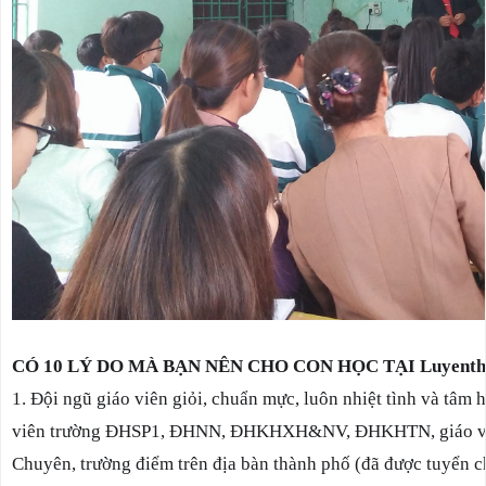
CÓ 10 LÝ DO MÀ BẠN NÊN CHO CON HỌC TẠI Luyenth
1. Đội ngũ giáo viên giỏi, chuẩn mực, luôn nhiệt tình và tâm h
viên trường ĐHSP1, ĐHNN, ĐHKHXH&NV, ĐHKHTN, giáo viên
Chuyên, trường điểm trên địa bàn thành phố (đã được tuyển ch