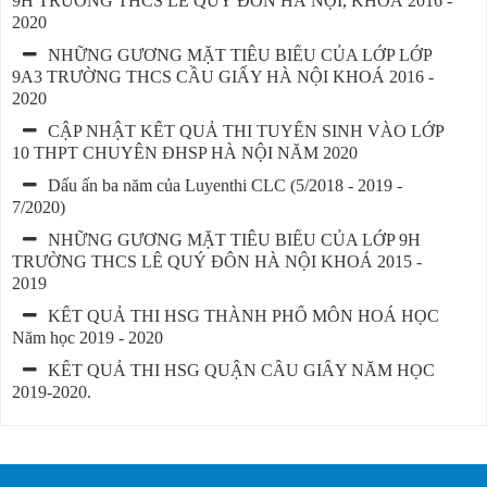
9H TRƯỜNG THCS LÊ QUÝ ĐÔN HÀ NỘI, KHOÁ 2016 -
2020
NHỮNG GƯƠNG MẶT TIÊU BIỂU CỦA LỚP LỚP
9A3 TRƯỜNG THCS CẦU GIẤY HÀ NỘI KHOÁ 2016 -
2020
CẬP NHẬT KẾT QUẢ THI TUYỂN SINH VÀO LỚP
10 THPT CHUYÊN ĐHSP HÀ NỘI NĂM 2020
Dấu ấn ba năm của Luyenthi CLC (5/2018 - 2019 -
7/2020)
NHỮNG GƯƠNG MẶT TIÊU BIỂU CỦA LỚP 9H
TRƯỜNG THCS LÊ QUÝ ĐÔN HÀ NỘI KHOÁ 2015 -
2019
KẾT QUẢ THI HSG THÀNH PHỐ MÔN HOÁ HỌC
Năm học 2019 - 2020
KẾT QUẢ THI HSG QUẬN CẦU GIẤY NĂM HỌC
2019-2020.