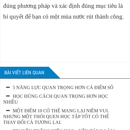
đúng phương pháp và xác định đúng mục tiêu là
bí quyết để bạn có một mùa nước rút thành công.
BÀI VIẾT LIÊN QUAN
5 NĂNG LỰC QUAN TRỌNG HƠN CẢ ĐIỂM SỐ
HỌC ĐÚNG CÁCH QUAN TRỌNG HƠN HỌC
NHIỀU
MỘT ĐIỂM 10 CÓ THỂ MANG LẠI NIỀM VUI.
NHƯNG MỘT THÓI QUEN HỌC TẬP TỐT CÓ THỂ
THAY ĐỔI CẢ TƯƠNG LAI.