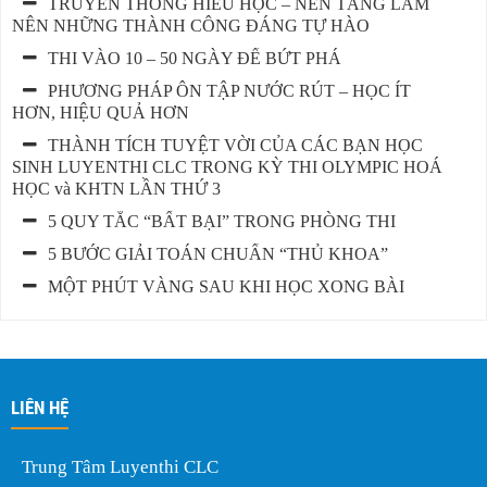
TRUYỀN THỐNG HIẾU HỌC – NỀN TẢNG LÀM
NÊN NHỮNG THÀNH CÔNG ĐÁNG TỰ HÀO
THI VÀO 10 – 50 NGÀY ĐỂ BỨT PHÁ
PHƯƠNG PHÁP ÔN TẬP NƯỚC RÚT – HỌC ÍT
HƠN, HIỆU QUẢ HƠN
THÀNH TÍCH TUYỆT VỜI CỦA CÁC BẠN HỌC
SINH LUYENTHI CLC TRONG KỲ THI OLYMPIC HOÁ
HỌC và KHTN LẦN THỨ 3
5 QUY TẮC “BẤT BẠI” TRONG PHÒNG THI
5 BƯỚC GIẢI TOÁN CHUẨN “THỦ KHOA”
MỘT PHÚT VÀNG SAU KHI HỌC XONG BÀI
LIÊN HỆ
Trung Tâm Luyenthi CLC