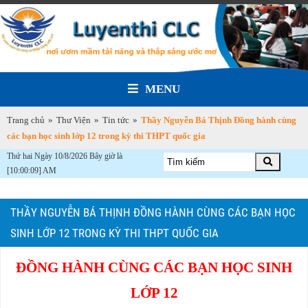
MENU
Trang chủ
»
Thư Viện
»
Tin tức
»
Thầy Nguyễn Bá Thịnh Đồng hành cùng
các bạn học sinh lớp 12 trong kỳ thi THPT quốc gia
Thứ hai Ngày 10/8/2026 Bây giờ là
[10:00:09] AM
THẦY NGUYỄN BÁ THỊNH ĐỒNG HÀNH CÙNG CÁC BẠN HỌC
SINH LỚP 12 TRONG KỲ THI THPT QUỐC GIA
ĐỒNG HÀNH CÙNG CÁC BẠN HỌC SINH
LỚP 12