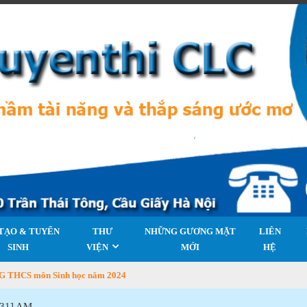
TẠO & TUYỂN
THƯ
NHỮNG GƯƠNG MẶT
LIÊN
SINH
VIỆN
MỚI
HỆ
SG THCS môn Sinh học năm 2024
:33] AM