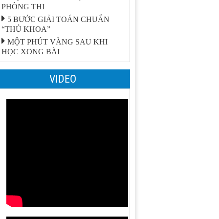
PHÒNG THI
5 BƯỚC GIẢI TOÁN CHUẨN
“THỦ KHOA”
MỘT PHÚT VÀNG SAU KHI
HỌC XONG BÀI
VIDEO