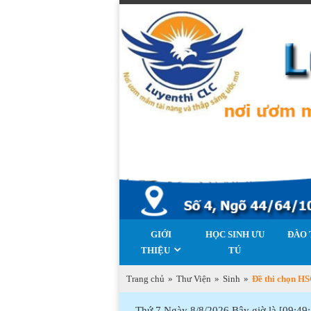
GIỚI
HỌC SINH ƯU
ĐÀO 
THIỆU
TÚ
Trang chủ
»
Thư Viện
»
Sinh
»
Đề thi chọn H
Thứ 7 Ngày 8/8/2026 Bây giờ là [09:49