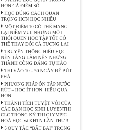
HƠN CẢ ĐIỂM SỐ
HỌC ĐÚNG CÁCH QUAN
TRỌNG HƠN HỌC NHIỀU
MỘT ĐIỂM 10 CÓ THỂ MANG
LẠI NIỀM VUI. NHƯNG MỘT
THÓI QUEN HỌC TẬP TỐT CÓ
THỂ THAY ĐỔI CẢ TƯƠNG LAI.
TRUYỀN THỐNG HIẾU HỌC –
NỀN TẢNG LÀM NÊN NHỮNG
THÀNH CÔNG ĐÁNG TỰ HÀO
THI VÀO 10 – 50 NGÀY ĐỂ BỨT
PHÁ
PHƯƠNG PHÁP ÔN TẬP NƯỚC
RÚT – HỌC ÍT HƠN, HIỆU QUẢ
HƠN
THÀNH TÍCH TUYỆT VỜI CỦA
CÁC BẠN HỌC SINH LUYENTHI
CLC TRONG KỲ THI OLYMPIC
HOÁ HỌC và KHTN LẦN THỨ 3
5 QUY TẮC “BẤT BẠI” TRONG