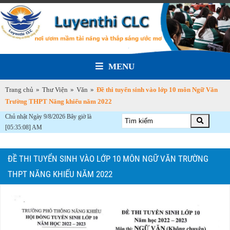
MENU
Trang chủ
»
Thư Viện
»
Văn
»
Đề thi tuyển sinh vào lớp 10 môn Ngữ Văn
Trường THPT Năng khiếu năm 2022
Chủ nhật Ngày 9/8/2026 Bây giờ là
[05:35:08] AM
ĐỀ THI TUYỂN SINH VÀO LỚP 10 MÔN NGỮ VĂN TRƯỜNG
THPT NĂNG KHIẾU NĂM 2022