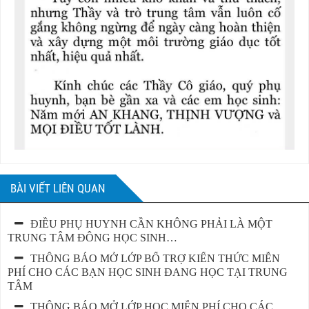
BÀI VIẾT LIÊN QUAN
ĐIỀU PHỤ HUYNH CẦN KHÔNG PHẢI LÀ MỘT
TRUNG TÂM ĐÔNG HỌC SINH…
THÔNG BÁO MỞ LỚP BỔ TRỢ KIẾN THỨC MIỄN
PHÍ CHO CÁC BẠN HỌC SINH ĐANG HỌC TẠI TRUNG
TÂM
THÔNG BÁO MỞ LỚP HỌC MIỄN PHÍ CHO CÁC