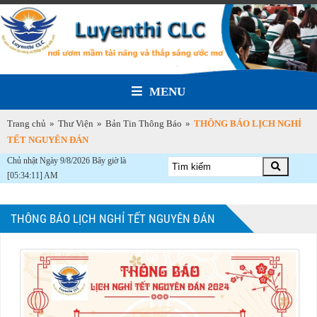
MENU
Trang chủ
»
Thư Viện
»
Bản Tin Thông Báo
»
THÔNG BÁO LỊCH NGHỈ
TẾT NGUYÊN ĐÁN
Chủ nhật Ngày 9/8/2026 Bây giờ là
[05:34:11] AM
THÔNG BÁO LỊCH NGHỈ TẾT NGUYÊN ĐÁN