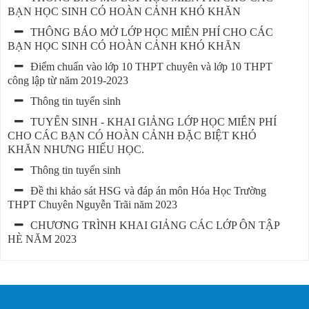
BẠN HỌC SINH CÓ HOÀN CẢNH KHÓ KHĂN
THÔNG BÁO MỞ LỚP HỌC MIỄN PHÍ CHO CÁC
BẠN HỌC SINH CÓ HOÀN CẢNH KHÓ KHĂN
Điểm chuẩn vào lớp 10 THPT chuyên và lớp 10 THPT
công lập từ năm 2019-2023
Thông tin tuyển sinh
TUYỂN SINH - KHAI GIẢNG LỚP HỌC MIỄN PHÍ
CHO CÁC BẠN CÓ HOÀN CẢNH ĐẶC BIỆT KHÓ
KHĂN NHƯNG HIẾU HỌC.
Thông tin tuyển sinh
Đề thi khảo sát HSG và đáp án môn Hóa Học Trường
THPT Chuyên Nguyễn Trãi năm 2023
CHƯƠNG TRÌNH KHAI GIẢNG CÁC LỚP ÔN TẬP
HÈ NĂM 2023